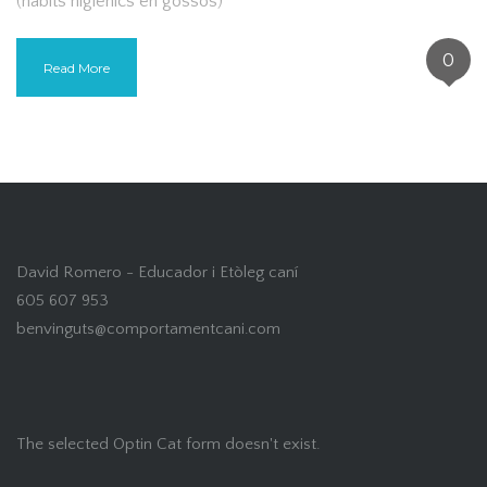
(hàbits higiènics en gossos)
0
Read More
David Romero - Educador i Etòleg caní
605 607 953
benvinguts@comportamentcani.com
The selected Optin Cat form doesn't exist.