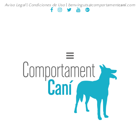
Aviso Legal
|
Condiciones de Uso
|
benvinguts@comportament
cani
.com