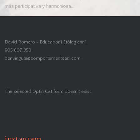
más participativa y harmoniosa…
David Romero - Educador i Etòleg caní
605 607 953
benvinguts@comportamentcani.com
The selected Optin Cat form doesn't exist.
instagram